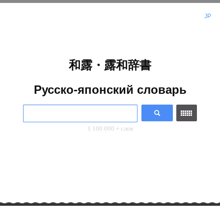
JP
和露・露和辞書
Русско-японский словарь
1 100 000 + слов